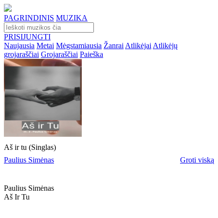
PAGRINDINIS
MUZIKA
PRISIJUNGTI
Naujausia
Metai
Mėgstamiausia
Žanrai
Atlikėjai
Atlikėjų
grojaraščiai
Grojaraščiai
Paieška
Aš ir tu (Singlas)
Paulius Simėnas
Groti viską
Paulius Simėnas
Aš Ir Tu