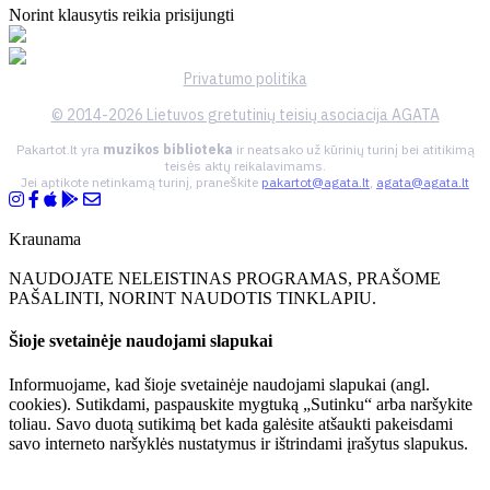
Norint klausytis reikia prisijungti
Privatumo politika
© 2014-2026 Lietuvos gretutinių teisių asociacija AGATA
Pakartot.lt yra
muzikos biblioteka
ir neatsako už kūrinių turinį bei atitikimą
teisės aktų reikalavimams.
Jei aptikote netinkamą turinį, praneškite
pakartot@agata.lt
,
agata@agata.lt
Kraunama
NAUDOJATE NELEISTINAS PROGRAMAS, PRAŠOME
PAŠALINTI, NORINT NAUDOTIS TINKLAPIU.
Šioje svetainėje naudojami slapukai
Informuojame, kad šioje svetainėje naudojami slapukai (angl.
cookies). Sutikdami, paspauskite mygtuką „Sutinku“ arba naršykite
toliau. Savo duotą sutikimą bet kada galėsite atšaukti pakeisdami
savo interneto naršyklės nustatymus ir ištrindami įrašytus slapukus.