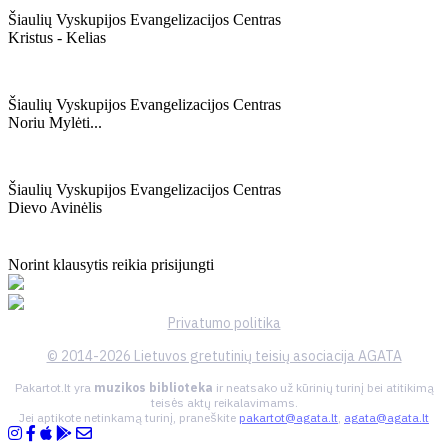
Šiaulių Vyskupijos Evangelizacijos Centras
Kristus - Kelias
Šiaulių Vyskupijos Evangelizacijos Centras
Noriu Mylėti...
Šiaulių Vyskupijos Evangelizacijos Centras
Dievo Avinėlis
Norint klausytis reikia prisijungti
Privatumo politika
© 2014-2026 Lietuvos gretutinių teisių asociacija AGATA
Pakartot.lt yra
muzikos biblioteka
ir neatsako už kūrinių turinį bei atitikimą
teisės aktų reikalavimams.
Jei aptikote netinkamą turinį, praneškite
pakartot@agata.lt
,
agata@agata.lt