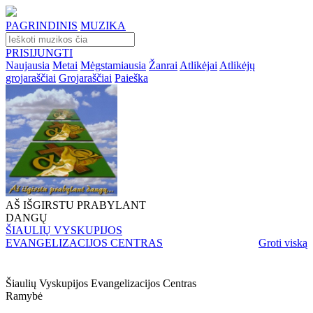
PAGRINDINIS
MUZIKA
PRISIJUNGTI
Naujausia
Metai
Mėgstamiausia
Žanrai
Atlikėjai
Atlikėjų
grojaraščiai
Grojaraščiai
Paieška
AŠ IŠGIRSTU PRABYLANT
DANGŲ
ŠIAULIŲ VYSKUPIJOS
EVANGELIZACIJOS CENTRAS
Groti viską
Šiaulių Vyskupijos Evangelizacijos Centras
Ramybė