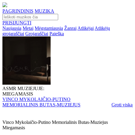
PAGRINDINIS
MUZIKA
PRISIJUNGTI
Naujausia
Metai
Mėgstamiausia
Žanrai
Atlikėjai
Atlikėjų
grojaraščiai
Grojaraščiai
Paieška
ASMR MUZIEJUJE:
MIEGAMASIS
VINCO MYKOLAIČIO-PUTINO
MEMORIALINIS BUTAS-MUZIEJUS
Groti viską
Vinco Mykolaičio-Putino Memorialinis Butas-Muziejus
Miegamasis