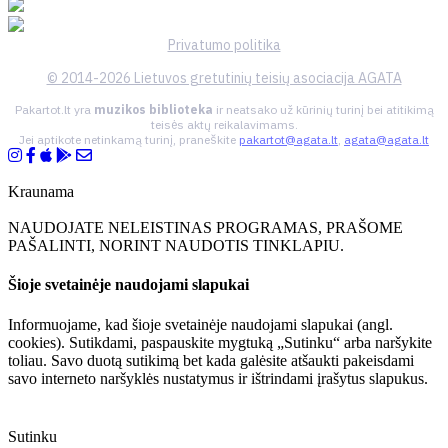
Privatumo politika
© 2014-2026 Lietuvos gretutinių teisių asociacija AGATA
Pakartot.lt yra
muzikos biblioteka
ir neatsako už kūrinių turinį bei atitikimą
teisės aktų reikalavimams.
Jei aptikote netinkamą turinį, praneškite
pakartot@agata.lt
,
agata@agata.lt
Kraunama
NAUDOJATE NELEISTINAS PROGRAMAS, PRAŠOME
PAŠALINTI, NORINT NAUDOTIS TINKLAPIU.
Šioje svetainėje naudojami slapukai
Informuojame, kad šioje svetainėje naudojami slapukai (angl.
cookies). Sutikdami, paspauskite mygtuką „Sutinku“ arba naršykite
toliau. Savo duotą sutikimą bet kada galėsite atšaukti pakeisdami
savo interneto naršyklės nustatymus ir ištrindami įrašytus slapukus.
Sutinku