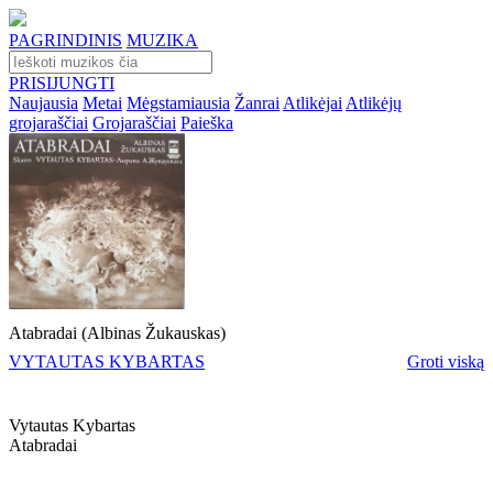
PAGRINDINIS
MUZIKA
PRISIJUNGTI
Naujausia
Metai
Mėgstamiausia
Žanrai
Atlikėjai
Atlikėjų
grojaraščiai
Grojaraščiai
Paieška
Atabradai (Albinas Žukauskas)
VYTAUTAS KYBARTAS
Groti viską
Vytautas Kybartas
Atabradai