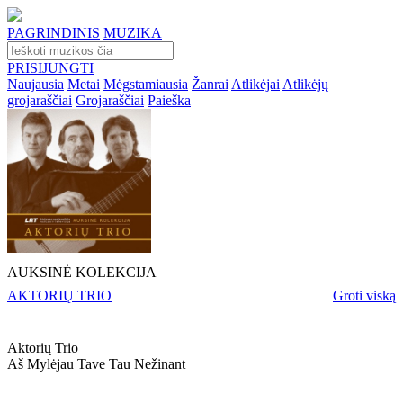
PAGRINDINIS
MUZIKA
PRISIJUNGTI
Naujausia
Metai
Mėgstamiausia
Žanrai
Atlikėjai
Atlikėjų
grojaraščiai
Grojaraščiai
Paieška
AUKSINĖ KOLEKCIJA
AKTORIŲ TRIO
Groti viską
Aktorių Trio
Aš Mylėjau Tave Tau Nežinant