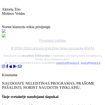
Aktorių Trio
Motinos Veidas
Norint klausytis reikia prisijungti
Privatumo politika
© 2014-2026 Lietuvos gretutinių teisių asociacija AGATA
Pakartot.lt yra
muzikos biblioteka
ir neatsako už kūrinių turinį bei atitikimą
teisės aktų reikalavimams.
Jei aptikote netinkamą turinį, praneškite
pakartot@agata.lt
,
agata@agata.lt
Kraunama
NAUDOJATE NELEISTINAS PROGRAMAS, PRAŠOME
PAŠALINTI, NORINT NAUDOTIS TINKLAPIU.
Šioje svetainėje naudojami slapukai