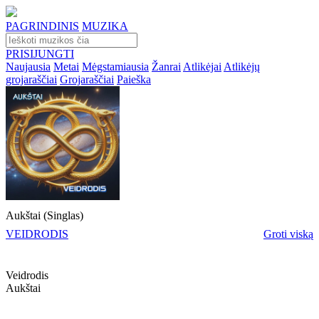
PAGRINDINIS
MUZIKA
PRISIJUNGTI
Naujausia
Metai
Mėgstamiausia
Žanrai
Atlikėjai
Atlikėjų
grojaraščiai
Grojaraščiai
Paieška
Aukštai (Singlas)
VEIDRODIS
Groti viską
Veidrodis
Aukštai