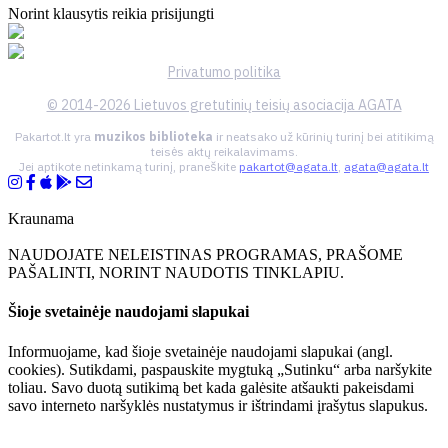
Norint klausytis reikia prisijungti
Privatumo politika
© 2014-2026 Lietuvos gretutinių teisių asociacija AGATA
Pakartot.lt yra
muzikos biblioteka
ir neatsako už kūrinių turinį bei atitikimą
teisės aktų reikalavimams.
Jei aptikote netinkamą turinį, praneškite
pakartot@agata.lt
,
agata@agata.lt
Kraunama
NAUDOJATE NELEISTINAS PROGRAMAS, PRAŠOME
PAŠALINTI, NORINT NAUDOTIS TINKLAPIU.
Šioje svetainėje naudojami slapukai
Informuojame, kad šioje svetainėje naudojami slapukai (angl.
cookies). Sutikdami, paspauskite mygtuką „Sutinku“ arba naršykite
toliau. Savo duotą sutikimą bet kada galėsite atšaukti pakeisdami
savo interneto naršyklės nustatymus ir ištrindami įrašytus slapukus.