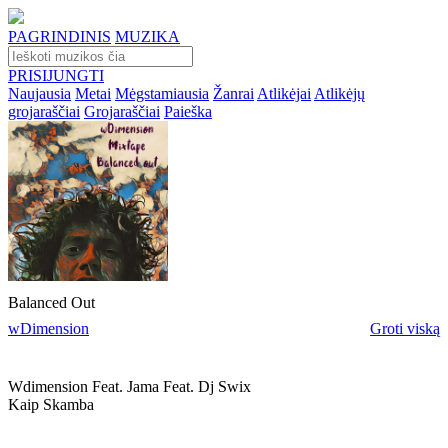
PAGRINDINIS
MUZIKA
PRISIJUNGTI
Naujausia
Metai
Mėgstamiausia
Žanrai
Atlikėjai
Atlikėjų
grojaraščiai
Grojaraščiai
Paieška
Balanced Out
wDimension
Groti viską
Wdimension Feat. Jama Feat. Dj Swix
Kaip Skamba