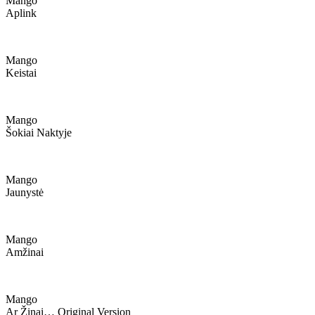
Mango
Aplink
Mango
Keistai
Mango
Šokiai Naktyje
Mango
Jaunystė
Mango
Amžinai
Mango
Ar Žinai… Original Version