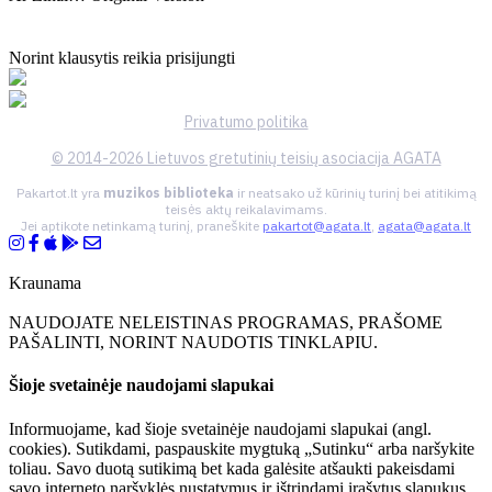
Norint klausytis reikia prisijungti
Privatumo politika
© 2014-2026 Lietuvos gretutinių teisių asociacija AGATA
Pakartot.lt yra
muzikos biblioteka
ir neatsako už kūrinių turinį bei atitikimą
teisės aktų reikalavimams.
Jei aptikote netinkamą turinį, praneškite
pakartot@agata.lt
,
agata@agata.lt
Kraunama
NAUDOJATE NELEISTINAS PROGRAMAS, PRAŠOME
PAŠALINTI, NORINT NAUDOTIS TINKLAPIU.
Šioje svetainėje naudojami slapukai
Informuojame, kad šioje svetainėje naudojami slapukai (angl.
cookies). Sutikdami, paspauskite mygtuką „Sutinku“ arba naršykite
toliau. Savo duotą sutikimą bet kada galėsite atšaukti pakeisdami
savo interneto naršyklės nustatymus ir ištrindami įrašytus slapukus.