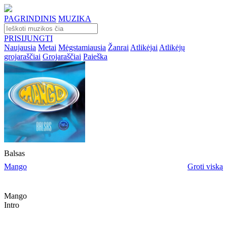
PAGRINDINIS
MUZIKA
PRISIJUNGTI
Naujausia
Metai
Mėgstamiausia
Žanrai
Atlikėjai
Atlikėjų
grojaraščiai
Grojaraščiai
Paieška
Balsas
Mango
Groti viską
Mango
Intro