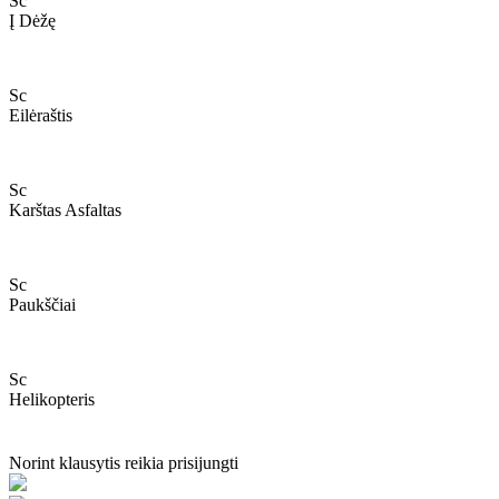
Sc
Į Dėžę
Sc
Eilėraštis
Sc
Karštas Asfaltas
Sc
Paukščiai
Sc
Helikopteris
Norint klausytis reikia prisijungti