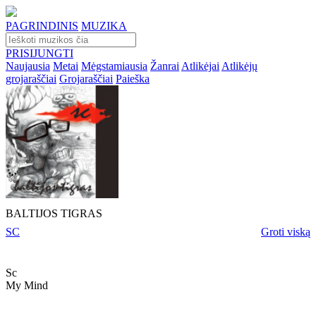
PAGRINDINIS
MUZIKA
PRISIJUNGTI
Naujausia
Metai
Mėgstamiausia
Žanrai
Atlikėjai
Atlikėjų
grojaraščiai
Grojaraščiai
Paieška
BALTIJOS TIGRAS
SC
Groti viską
Sc
My Mind