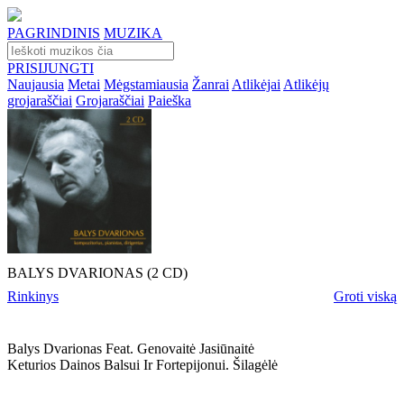
PAGRINDINIS
MUZIKA
PRISIJUNGTI
Naujausia
Metai
Mėgstamiausia
Žanrai
Atlikėjai
Atlikėjų
grojaraščiai
Grojaraščiai
Paieška
BALYS DVARIONAS (2 CD)
Rinkinys
Groti viską
Balys Dvarionas Feat. Genovaitė Jasiūnaitė
Keturios Dainos Balsui Ir Fortepijonui. Šilagėlė