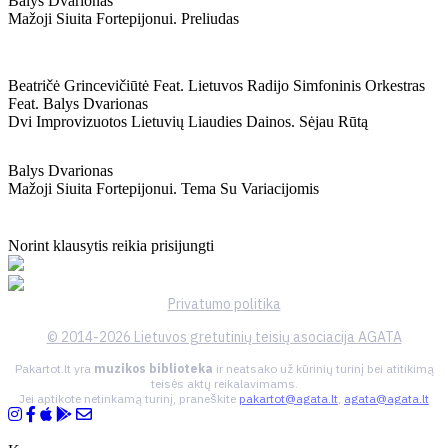
Balys Dvarionas
Mažoji Siuita Fortepijonui. Preliudas
Beatričė Grincevičiūtė Feat. Lietuvos Radijo Simfoninis Orkestras
Feat. Balys Dvarionas
Dvi Improvizuotos Lietuvių Liaudies Dainos. Sėjau Rūtą
Balys Dvarionas
Mažoji Siuita Fortepijonui. Tema Su Variacijomis
Norint klausytis reikia prisijungti
Privatumo politika
© 2014-2026 Lietuvos gretutinių teisių asociacija AGATA
Pakartot.lt yra
muzikos biblioteka
ir neatsako už kūrinių turinį bei atitikimą
teisės aktų reikalavimams.
Jei aptikote netinkamą turinį, praneškite
pakartot@agata.lt
,
agata@agata.lt