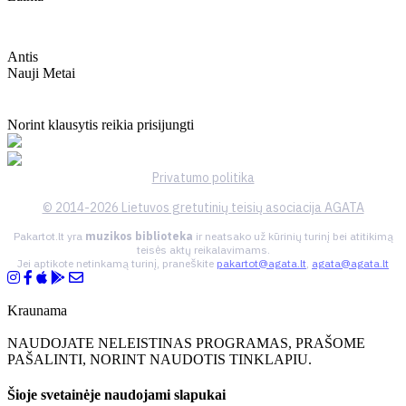
Antis
Nauji Metai
Norint klausytis reikia prisijungti
Privatumo politika
© 2014-2026 Lietuvos gretutinių teisių asociacija AGATA
Pakartot.lt yra
muzikos biblioteka
ir neatsako už kūrinių turinį bei atitikimą
teisės aktų reikalavimams.
Jei aptikote netinkamą turinį, praneškite
pakartot@agata.lt
,
agata@agata.lt
Kraunama
NAUDOJATE NELEISTINAS PROGRAMAS, PRAŠOME
PAŠALINTI, NORINT NAUDOTIS TINKLAPIU.
Šioje svetainėje naudojami slapukai