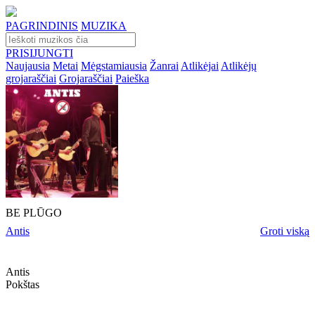
PAGRINDINIS
MUZIKA
PRISIJUNGTI
Naujausia
Metai
Mėgstamiausia
Žanrai
Atlikėjai
Atlikėjų
grojaraščiai
Grojaraščiai
Paieška
BE PLŪGO
Antis
Groti viską
Antis
Pokštas