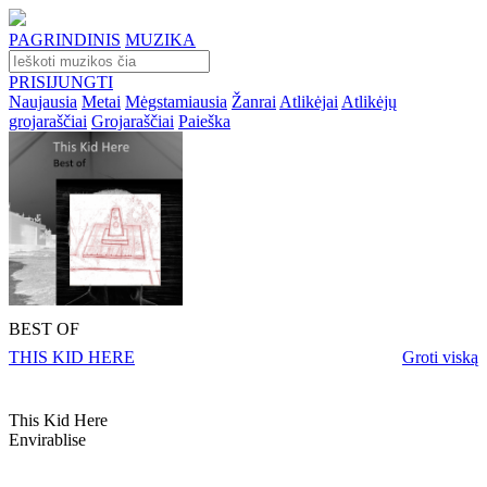
PAGRINDINIS
MUZIKA
PRISIJUNGTI
Naujausia
Metai
Mėgstamiausia
Žanrai
Atlikėjai
Atlikėjų
grojaraščiai
Grojaraščiai
Paieška
BEST OF
THIS KID HERE
Groti viską
This Kid Here
Envirablise