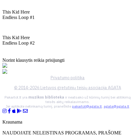
This Kid Here
Endless Loop #1
This Kid Here
Endless Loop #2
Norint klausytis reikia prisijungti
Privatumo politika
© 2014-2026 Lietuvos gretutinių teisių asociacija AGATA
Pakartot.lt yra
muzikos biblioteka
ir neatsako už kūrinių turinį bei atitikimą
teisės aktų reikalavimams.
Jei aptikote netinkamą turinį, praneškite
pakartot@agata.lt
,
agata@agata.lt
Kraunama
NAUDOJATE NELEISTINAS PROGRAMAS, PRAŠOME