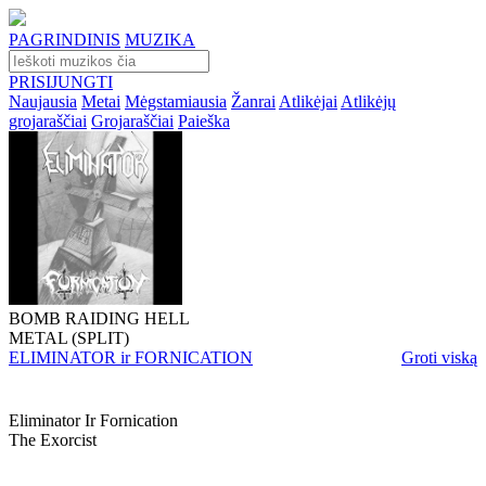
PAGRINDINIS
MUZIKA
PRISIJUNGTI
Naujausia
Metai
Mėgstamiausia
Žanrai
Atlikėjai
Atlikėjų
grojaraščiai
Grojaraščiai
Paieška
BOMB RAIDING HELL
METAL (SPLIT)
ELIMINATOR ir FORNICATION
Groti viską
Eliminator Ir Fornication
The Exorcist