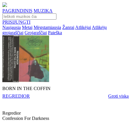
PAGRINDINIS
MUZIKA
PRISIJUNGTI
Naujausia
Metai
Mėgstamiausia
Žanrai
Atlikėjai
Atlikėjų
grojaraščiai
Grojaraščiai
Paieška
BORN IN THE COFFIN
REGREDIOR
Groti viską
Regredior
Confession For Darkness