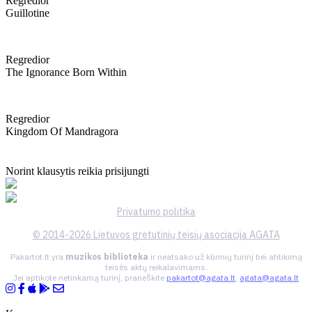
Regredior
Guillotine
Regredior
The Ignorance Born Within
Regredior
Kingdom Of Mandragora
Norint klausytis reikia prisijungti
Privatumo politika
© 2014-2026 Lietuvos gretutinių teisių asociacija AGATA
Pakartot.lt yra
muzikos biblioteka
ir neatsako už kūrinių turinį bei atitikimą
teisės aktų reikalavimams.
Jei aptikote netinkamą turinį, praneškite
pakartot@agata.lt
,
agata@agata.lt