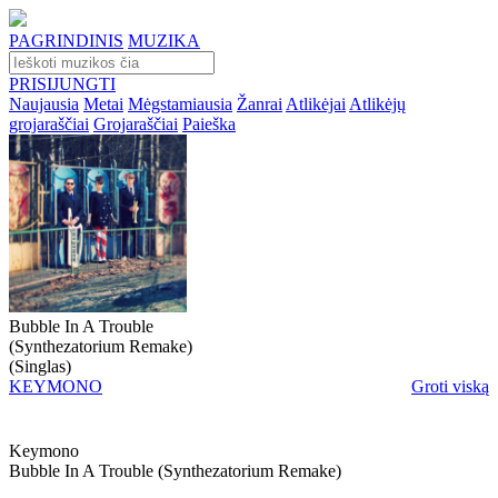
PAGRINDINIS
MUZIKA
PRISIJUNGTI
Naujausia
Metai
Mėgstamiausia
Žanrai
Atlikėjai
Atlikėjų
grojaraščiai
Grojaraščiai
Paieška
Bubble In A Trouble
(Synthezatorium Remake)
(Singlas)
KEYMONO
Groti viską
Keymono
Bubble In A Trouble (synthezatorium Remake)