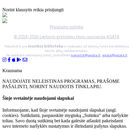
Norint klausytis reikia prisijungti
Privatumo politika
© 2014-2026 Lietuvos gretutinių teisių asociacija AGATA
Pakartot.lt yra
muzikos biblioteka
ir neatsako už kūrinių turinį bei atitikimą
teisės aktų reikalavimams.
Jei aptikote netinkamą turinį, praneškite
pakartot@agata.lt
,
agata@agata.lt
Kraunama
NAUDOJATE NELEISTINAS PROGRAMAS, PRAŠOME
PAŠALINTI, NORINT NAUDOTIS TINKLAPIU.
Šioje svetainėje naudojami slapukai
Informuojame, kad šioje svetainėje naudojami slapukai (angl.
cookies). Sutikdami, paspauskite mygtuką „Sutinku“ arba naršykite
toliau. Savo duotą sutikimą bet kada galėsite atšaukti pakeisdami
savo interneto naršyklės nustatymus ir ištrindami įrašytus slapukus.