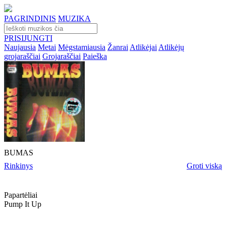
PAGRINDINIS
MUZIKA
PRISIJUNGTI
Naujausia
Metai
Mėgstamiausia
Žanrai
Atlikėjai
Atlikėjų
grojaraščiai
Grojaraščiai
Paieška
BUMAS
Rinkinys
Groti viską
Papartėliai
Pump It Up