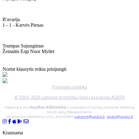
B'avarija
1 - 1 - Karvės Pienas
Trumpas Sujungimas
Žemaitis Ėrgi Nuor Myliet
Norint klausytis reikia prisijungti
Privatumo politika
© 2014-2026 Lietuvos gretutinių teisių asociacija AGATA
Pakartot.lt yra
muzikos biblioteka
ir neatsako už kūrinių turinį bei atitikimą
teisės aktų reikalavimams.
Jei aptikote netinkamą turinį, praneškite
pakartot@agata.lt
,
agata@agata.lt
Kraunama