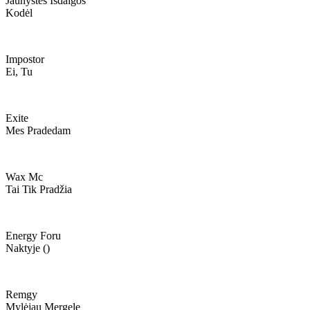
Jaunystės Išdaigos
Kodėl
Impostor
Ei, Tu
Exite
Mes Pradedam
Wax Mc
Tai Tik Pradžia
Energy Foru
Naktyje ()
Remgy
Mylėjau Mergelę