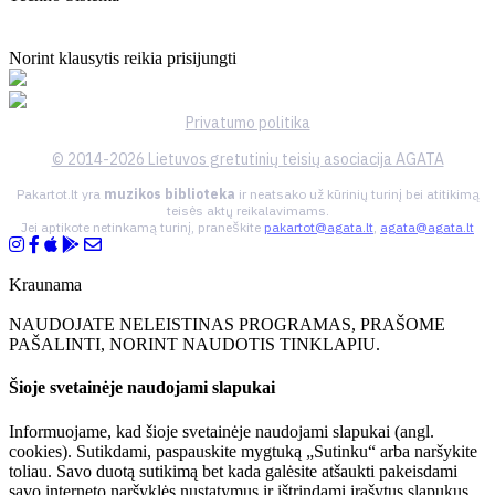
Norint klausytis reikia prisijungti
Privatumo politika
© 2014-2026 Lietuvos gretutinių teisių asociacija AGATA
Pakartot.lt yra
muzikos biblioteka
ir neatsako už kūrinių turinį bei atitikimą
teisės aktų reikalavimams.
Jei aptikote netinkamą turinį, praneškite
pakartot@agata.lt
,
agata@agata.lt
Kraunama
NAUDOJATE NELEISTINAS PROGRAMAS, PRAŠOME
PAŠALINTI, NORINT NAUDOTIS TINKLAPIU.
Šioje svetainėje naudojami slapukai
Informuojame, kad šioje svetainėje naudojami slapukai (angl.
cookies). Sutikdami, paspauskite mygtuką „Sutinku“ arba naršykite
toliau. Savo duotą sutikimą bet kada galėsite atšaukti pakeisdami
savo interneto naršyklės nustatymus ir ištrindami įrašytus slapukus.