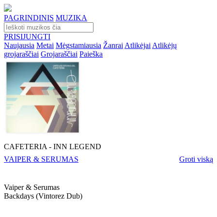
PAGRINDINIS
MUZIKA
PRISIJUNGTI
Naujausia
Metai
Mėgstamiausia
Žanrai
Atlikėjai
Atlikėjų
grojaraščiai
Grojaraščiai
Paieška
CAFETERIA ‎- INN LEGEND
VAIPER & SERUMAS
Groti viską
Vaiper & Serumas
Backdays (vintorez Dub)