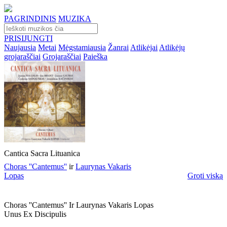
PAGRINDINIS
MUZIKA
PRISIJUNGTI
Naujausia
Metai
Mėgstamiausia
Žanrai
Atlikėjai
Atlikėjų
grojaraščiai
Grojaraščiai
Paieška
Cantica Sacra Lituanica
Choras ''Cantemus''
ir
Laurynas Vakaris
Lopas
Groti viską
Choras ''cantemus'' Ir Laurynas Vakaris Lopas
Unus Ex Discipulis