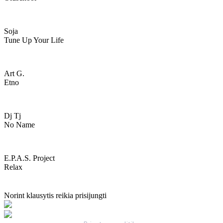
Soja
Tune Up Your Life
Art G.
Etno
Dj Tj
No Name
E.p.a.s. Project
Relax
Norint klausytis reikia prisijungti