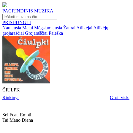
PAGRINDINIS
MUZIKA
PRISIJUNGTI
Naujausia
Metai
Mėgstamiausia
Žanrai
Atlikėjai
Atlikėjų
grojaraščiai
Grojaraščiai
Paieška
ČIULPK
Rinkinys
Groti viską
Sel Feat. Empti
Tai Mano Diena