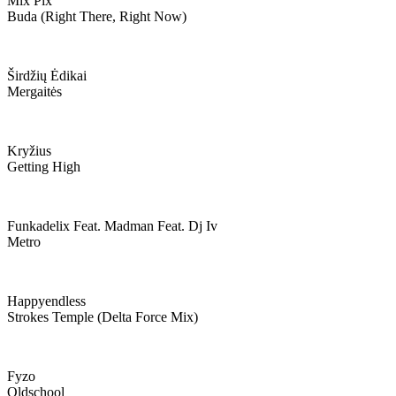
Mix Pix
Buda (right There, Right Now)
Širdžių Ėdikai
Mergaitės
Kryžius
Getting High
Funkadelix Feat. Madman Feat. Dj Iv
Metro
Happyendless
Strokes Temple (delta Force Mix)
Fyzo
Oldschool