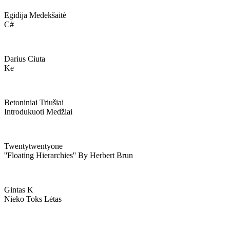
Egidija Medekšaitė
C#
Darius Ciuta
Ke
Betoniniai Triušiai
Introdukuoti Medžiai
Twentytwentyone
''floating Hierarchies'' By Herbert Brun
Gintas K
Nieko Toks Lėtas