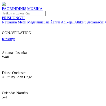
PAGRINDINIS
MUZIKA
PRISIJUNGTI
Naujausia
Metai
Mėgstamiausia
Žanrai
Atlikėjai
Atlikėjų grojaraščiai
CON-VPILATION
Rinkinys
Antanas Jasenka
Wall
Diissc Orchestra
4'33'' By John Cage
Orlandas Narušis
5-4