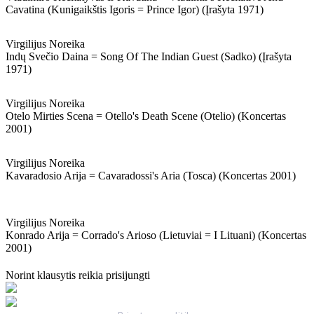
Cavatina (kunigaikštis Igoris = Prince Igor) (įrašyta 1971)
Virgilijus Noreika
Indų Svečio Daina = Song Of The Indian Guest (sadko) (įrašyta
1971)
Virgilijus Noreika
Otelo Mirties Scena = Otello's Death Scene (otelio) (koncertas
2001)
Virgilijus Noreika
Kavaradosio Arija = Cavaradossi's Aria (tosca) (koncertas 2001)
Virgilijus Noreika
Konrado Arija = Corrado's Arioso (lietuviai = I Lituani) (koncertas
2001)
Norint klausytis reikia prisijungti