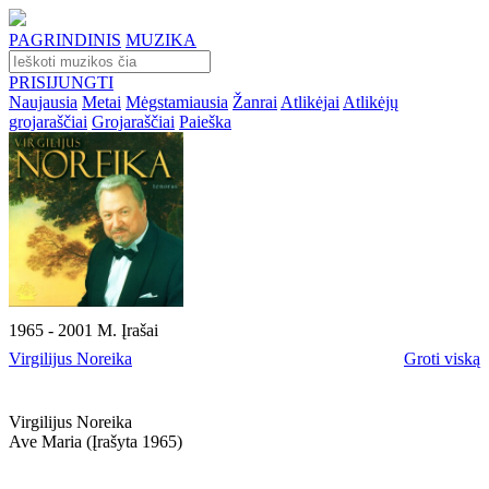
PAGRINDINIS
MUZIKA
PRISIJUNGTI
Naujausia
Metai
Mėgstamiausia
Žanrai
Atlikėjai
Atlikėjų
grojaraščiai
Grojaraščiai
Paieška
1965 - 2001 M. Įrašai
Virgilijus Noreika
Groti viską
Virgilijus Noreika
Ave Maria (įrašyta 1965)