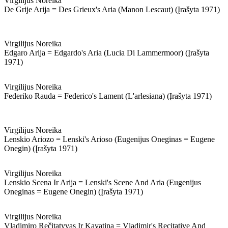
Virgilijus Noreika
De Grije Arija = Des Grieux's Aria (manon Lescaut) (įrašyta 1971)
Virgilijus Noreika
Edgaro Arija = Edgardo's Aria (lucia Di Lammermoor) (įrašyta
1971)
Virgilijus Noreika
Federiko Rauda = Federico's Lament (l'arlesiana) (įrašyta 1971)
Virgilijus Noreika
Lenskio Ariozo = Lenski's Arioso (eugenijus Oneginas = Eugene
Onegin) (įrašyta 1971)
Virgilijus Noreika
Lenskio Scena Ir Arija = Lenski's Scene And Aria (eugenijus
Oneginas = Eugene Onegin) (įrašyta 1971)
Virgilijus Noreika
Vladimiro Rečitatyvas Ir Kavatina = Vladimir's Recitative And