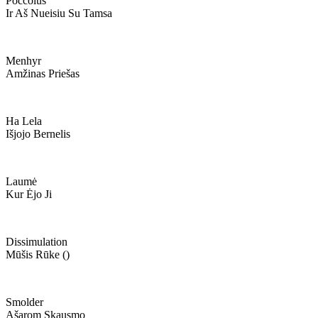
Poccolus
Ir Aš Nueisiu Su Tamsa
Menhyr
Amžinas Priešas
Ha Lela
Išjojo Bernelis
Laumė
Kur Ėjo Ji
Dissimulation
Mūšis Rūke ()
Smolder
Ašarom Skausmo