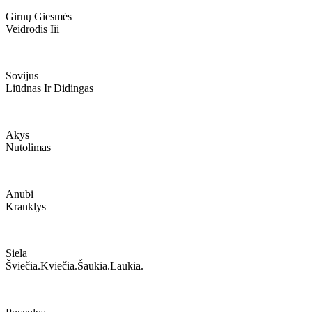
Girnų Giesmės
Veidrodis Iii
Sovijus
Liūdnas Ir Didingas
Akys
Nutolimas
Anubi
Kranklys
Siela
Šviečia.kviečia.šaukia.laukia.