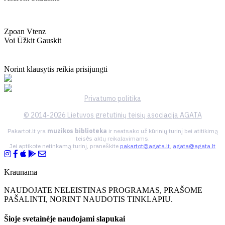
Zpoan Vtenz
Voi Ūžkit Gauskit
Norint klausytis reikia prisijungti
Privatumo politika
© 2014-2026 Lietuvos gretutinių teisių asociacija AGATA
Pakartot.lt yra
muzikos biblioteka
ir neatsako už kūrinių turinį bei atitikimą
teisės aktų reikalavimams.
Jei aptikote netinkamą turinį, praneškite
pakartot@agata.lt
,
agata@agata.lt
Kraunama
NAUDOJATE NELEISTINAS PROGRAMAS, PRAŠOME
PAŠALINTI, NORINT NAUDOTIS TINKLAPIU.
Šioje svetainėje naudojami slapukai