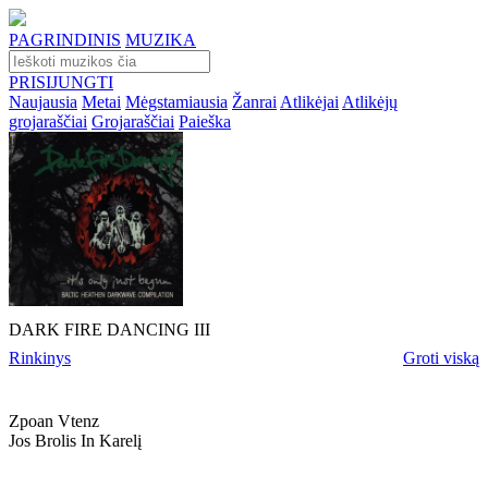
PAGRINDINIS
MUZIKA
PRISIJUNGTI
Naujausia
Metai
Mėgstamiausia
Žanrai
Atlikėjai
Atlikėjų
grojaraščiai
Grojaraščiai
Paieška
DARK FIRE DANCING III
Rinkinys
Groti viską
Zpoan Vtenz
Jos Brolis In Karelį