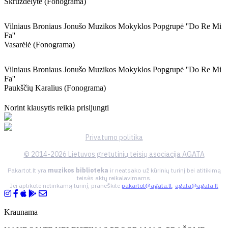
Skruzdėlytė (fonograma)
Vilniaus Broniaus Jonušo Muzikos Mokyklos Popgrupė ''do Re Mi
Fa''
Vasarėlė (fonograma)
Vilniaus Broniaus Jonušo Muzikos Mokyklos Popgrupė ''do Re Mi
Fa''
Paukščių Karalius (fonograma)
Norint klausytis reikia prisijungti
Privatumo politika
© 2014-2026 Lietuvos gretutinių teisių asociacija AGATA
Pakartot.lt yra
muzikos biblioteka
ir neatsako už kūrinių turinį bei atitikimą
teisės aktų reikalavimams.
Jei aptikote netinkamą turinį, praneškite
pakartot@agata.lt
,
agata@agata.lt
Kraunama