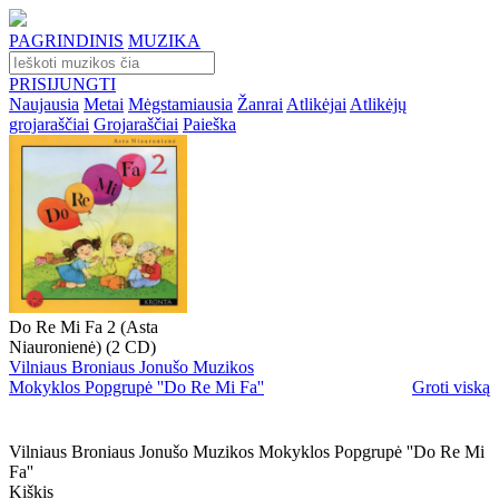
PAGRINDINIS
MUZIKA
PRISIJUNGTI
Naujausia
Metai
Mėgstamiausia
Žanrai
Atlikėjai
Atlikėjų
grojaraščiai
Grojaraščiai
Paieška
Do Re Mi Fa 2 (Asta
Niauronienė) (2 CD)
Vilniaus Broniaus Jonušo Muzikos
Mokyklos Popgrupė ''Do Re Mi Fa''
Groti viską
Vilniaus Broniaus Jonušo Muzikos Mokyklos Popgrupė ''do Re Mi
Fa''
Kiškis