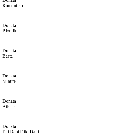
Donata
Romantika
Donata
Blondinai
Donata
Basta
Donata
Minutė
Donata
Atleisk
Donata
Eni Beni Diki Daki