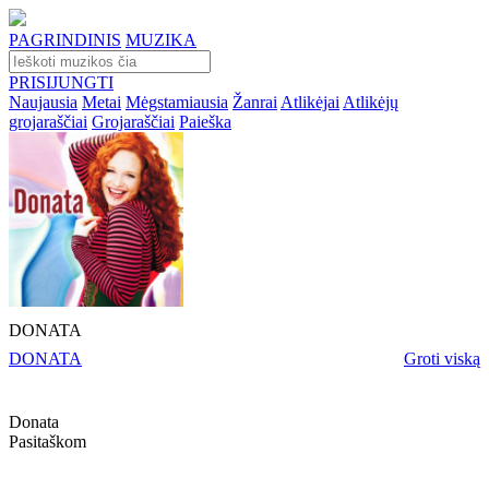
PAGRINDINIS
MUZIKA
PRISIJUNGTI
Naujausia
Metai
Mėgstamiausia
Žanrai
Atlikėjai
Atlikėjų
grojaraščiai
Grojaraščiai
Paieška
DONATA
DONATA
Groti viską
Donata
Pasitaškom