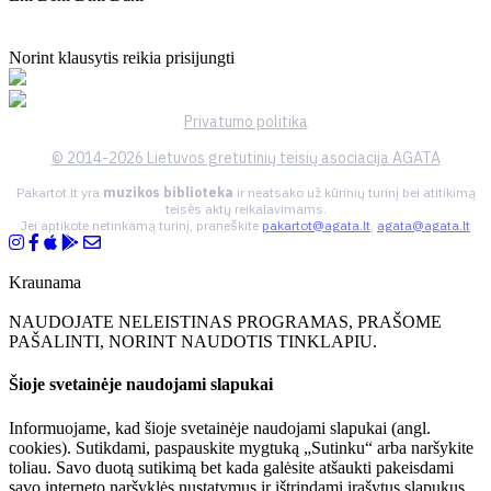
Norint klausytis reikia prisijungti
Privatumo politika
© 2014-2026 Lietuvos gretutinių teisių asociacija AGATA
Pakartot.lt yra
muzikos biblioteka
ir neatsako už kūrinių turinį bei atitikimą
teisės aktų reikalavimams.
Jei aptikote netinkamą turinį, praneškite
pakartot@agata.lt
,
agata@agata.lt
Kraunama
NAUDOJATE NELEISTINAS PROGRAMAS, PRAŠOME
PAŠALINTI, NORINT NAUDOTIS TINKLAPIU.
Šioje svetainėje naudojami slapukai
Informuojame, kad šioje svetainėje naudojami slapukai (angl.
cookies). Sutikdami, paspauskite mygtuką „Sutinku“ arba naršykite
toliau. Savo duotą sutikimą bet kada galėsite atšaukti pakeisdami
savo interneto naršyklės nustatymus ir ištrindami įrašytus slapukus.