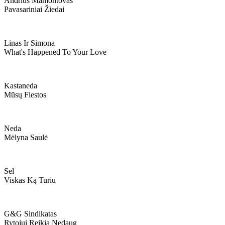
Andrius Mamontovas
Pavasariniai Žiedai
Linas Ir Simona
What's Happened To Your Love
Kastaneda
Mūsų Fiestos
Neda
Mėlyna Saulė
Sel
Viskas Ką Turiu
G&g Sindikatas
Rytojui Reikia Nedaug