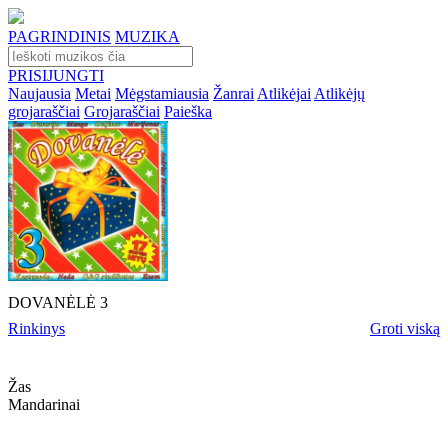
PAGRINDINIS
MUZIKA
PRISIJUNGTI
Naujausia
Metai
Mėgstamiausia
Žanrai
Atlikėjai
Atlikėjų
grojaraščiai
Grojaraščiai
Paieška
DOVANĖLĖ 3
Rinkinys
Groti viską
Žas
Mandarinai