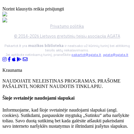
Norint klausytis reikia prisijungti
Privatumo politika
© 2014-2026 Lietuvos gretutinių teisių asociacija AGATA
Pakartot.lt yra
muzikos biblioteka
ir neatsako už kūrinių turinį bei atitikimą
teisės aktų reikalavimams.
Jei aptikote netinkamą turinį, praneškite
pakartot@agata.lt
,
agata@agata.lt
Kraunama
NAUDOJATE NELEISTINAS PROGRAMAS, PRAŠOME
PAŠALINTI, NORINT NAUDOTIS TINKLAPIU.
Šioje svetainėje naudojami slapukai
Informuojame, kad šioje svetainėje naudojami slapukai (angl.
cookies). Sutikdami, paspauskite mygtuką „Sutinku“ arba naršykite
toliau. Savo duotą sutikimą bet kada galėsite atšaukti pakeisdami
savo interneto naršyklės nustatymus ir ištrindami įrašytus slapukus.