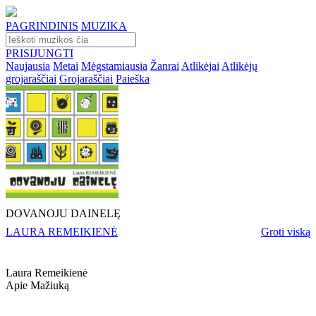
PAGRINDINIS
MUZIKA
PRISIJUNGTI
Naujausia
Metai
Mėgstamiausia
Žanrai
Atlikėjai
Atlikėjų
grojaraščiai
Grojaraščiai
Paieška
DOVANOJU DAINELĘ
LAURA REMEIKIENĖ
Groti viską
Laura Remeikienė
Apie Mažiuką