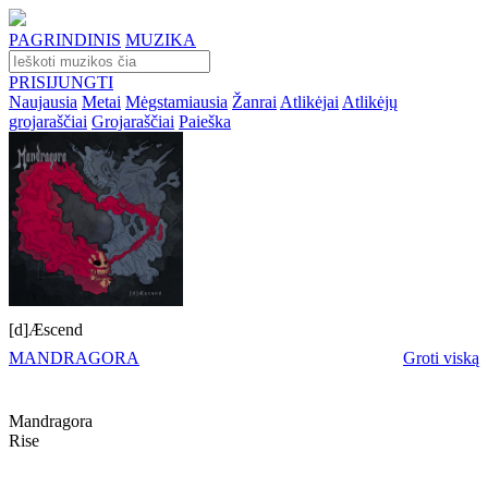
PAGRINDINIS
MUZIKA
PRISIJUNGTI
Naujausia
Metai
Mėgstamiausia
Žanrai
Atlikėjai
Atlikėjų
grojaraščiai
Grojaraščiai
Paieška
[d]Æscend
MANDRAGORA
Groti viską
Mandragora
Rise