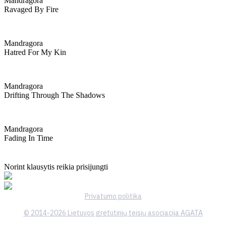
Mandragora
Ravaged By Fire
Mandragora
Hatred For My Kin
Mandragora
Drifting Through The Shadows
Mandragora
Fading In Time
Norint klausytis reikia prisijungti
Privatumo politika
© 2014-2026 Lietuvos gretutinių teisių asociacija AGATA