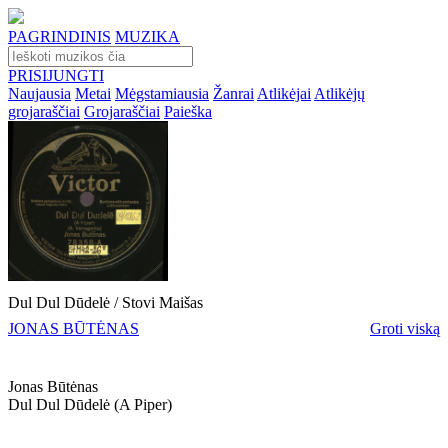
PAGRINDINIS
MUZIKA
PRISIJUNGTI
Naujausia
Metai
Mėgstamiausia
Žanrai
Atlikėjai
Atlikėjų
grojaraščiai
Grojaraščiai
Paieška
Dul Dul Dūdelė / Stovi Maišas
JONAS BŪTĖNAS
Groti viską
Jonas Būtėnas
Dul Dul Dūdelė (a Piper)