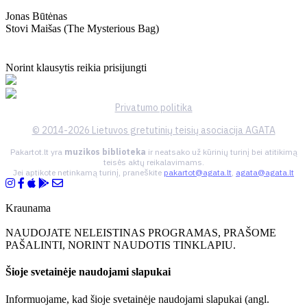
Jonas Būtėnas
Stovi Maišas (the Mysterious Bag)
Norint klausytis reikia prisijungti
Privatumo politika
© 2014-2026 Lietuvos gretutinių teisių asociacija AGATA
Pakartot.lt yra
muzikos biblioteka
ir neatsako už kūrinių turinį bei atitikimą
teisės aktų reikalavimams.
Jei aptikote netinkamą turinį, praneškite
pakartot@agata.lt
,
agata@agata.lt
Kraunama
NAUDOJATE NELEISTINAS PROGRAMAS, PRAŠOME
PAŠALINTI, NORINT NAUDOTIS TINKLAPIU.
Šioje svetainėje naudojami slapukai
Informuojame, kad šioje svetainėje naudojami slapukai (angl.