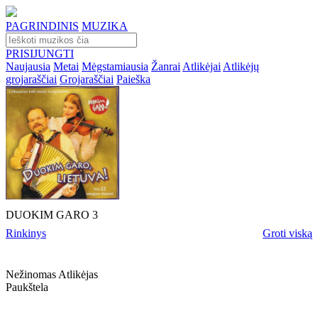
PAGRINDINIS
MUZIKA
PRISIJUNGTI
Naujausia
Metai
Mėgstamiausia
Žanrai
Atlikėjai
Atlikėjų
grojaraščiai
Grojaraščiai
Paieška
DUOKIM GARO 3
Rinkinys
Groti viską
Nežinomas Atlikėjas
Paukštela