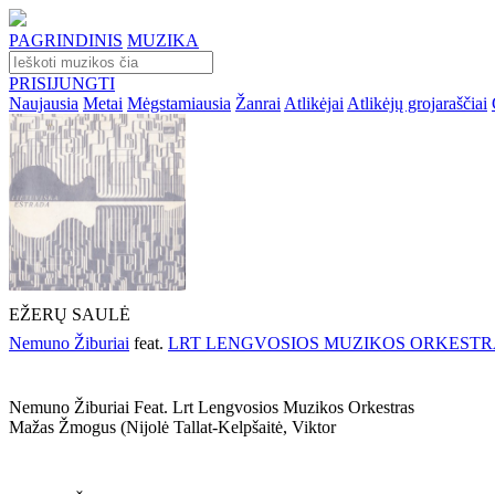
PAGRINDINIS
MUZIKA
PRISIJUNGTI
Naujausia
Metai
Mėgstamiausia
Žanrai
Atlikėjai
Atlikėjų grojaraščiai
EŽERŲ SAULĖ
Nemuno Žiburiai
feat.
LRT LENGVOSIOS MUZIKOS ORKESTR
Nemuno Žiburiai Feat. Lrt Lengvosios Muzikos Orkestras
Mažas Žmogus (nijolė Tallat-Kelpšaitė, Viktor