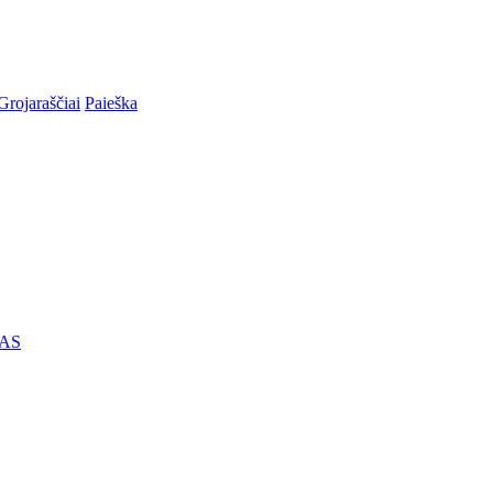
Grojaraščiai
Paieška
AS