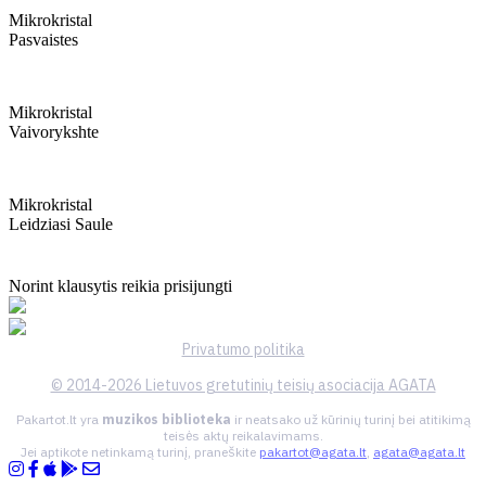
Mikrokristal
Pasvaistes
Mikrokristal
Vaivorykshte
Mikrokristal
Leidziasi Saule
Norint klausytis reikia prisijungti
Privatumo politika
© 2014-2026 Lietuvos gretutinių teisių asociacija AGATA
Pakartot.lt yra
muzikos biblioteka
ir neatsako už kūrinių turinį bei atitikimą
teisės aktų reikalavimams.
Jei aptikote netinkamą turinį, praneškite
pakartot@agata.lt
,
agata@agata.lt