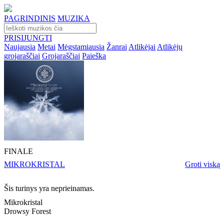
PAGRINDINIS
MUZIKA
PRISIJUNGTI
Naujausia
Metai
Mėgstamiausia
Žanrai
Atlikėjai
Atlikėjų
grojaraščiai
Grojaraščiai
Paieška
FINALE
MIKROKRISTAL
Groti viską
Šis turinys yra neprieinamas.
Mikrokristal
Drowsy Forest