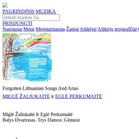
PAGRINDINIS
MUZIKA
PRISIJUNGTI
Naujausia
Metai
Mėgstamiausia
Žanrai
Atlikėjai
Atlikėjų grojaraščiai
Forgotten Lithuanian Songs And Arias
MIGLĖ ŽALIUKAITĖ
ir
EGLĖ PERKUMAITĖ
Miglė Žaliukaitė Ir Eglė Perkumaitė
Balys Dvarionas. Trys Dainos: Gintarai