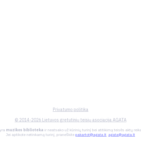
Privatumo politika
© 2014-2026 Lietuvos gretutinių teisių asociacija AGATA
 yra
muzikos biblioteka
ir neatsako už kūrinių turinį bei atitikimą teisės aktų re
Jei aptikote netinkamą turinį, praneškite
pakartot@agata.lt
,
agata@agata.lt