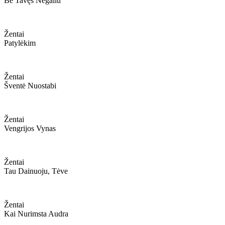
Be Tavęs Negaliu
Žentai
Patylėkim
Žentai
Šventė Nuostabi
Žentai
Vengrijos Vynas
Žentai
Tau Dainuoju, Tėve
Žentai
Kai Nurimsta Audra