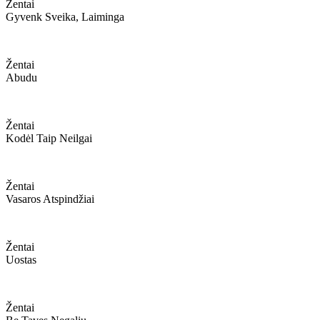
Žentai
Gyvenk Sveika, Laiminga
Žentai
Abudu
Žentai
Kodėl Taip Neilgai
Žentai
Vasaros Atspindžiai
Žentai
Uostas
Žentai