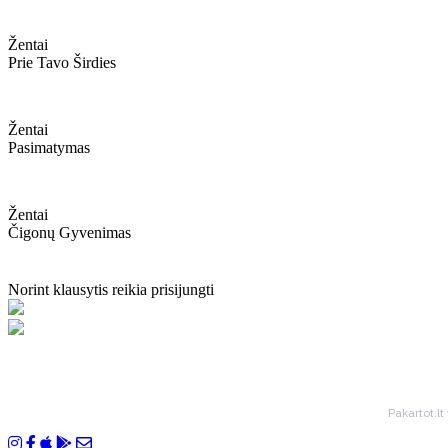
Žentai
Prie Tavo Širdies
Žentai
Pasimatymas
Žentai
Čigonų Gyvenimas
Norint klausytis reikia prisijungti
Pakartot.lt