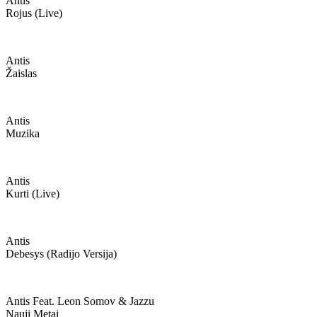
Antis
Rojus (live)
Antis
Žaislas
Antis
Muzika
Antis
Kurti (live)
Antis
Debesys (radijo Versija)
Antis Feat. Leon Somov & Jazzu
Nauji Metai