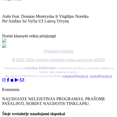
Antis Feat. Donatas Montvydas Ir Virgilijus Noreika
Per Amžius Su Vyčiu Už Laisvą Tėvynę
Norint klausytis reikia prisijungti
Privatumo politika
© 2014-2026 Lietuvos gretutinių teisių asociacija AGATA
Pakartot.lt yra
muzikos biblioteka
ir neatsako už kūrinių turinį bei atitikimą
teisės aktų reikalavimams.
Jei aptikote netinkamą turinį, praneškite
pakartot@agata.lt
,
agata@agata.lt
Kraunama
NAUDOJATE NELEISTINAS PROGRAMAS, PRAŠOME
PAŠALINTI, NORINT NAUDOTIS TINKLAPIU.
Šioje svetainėje naudojami slapukai