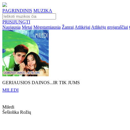
PAGRINDINIS
MUZIKA
PRISIJUNGTI
Naujausia
Metai
Mėgstamiausia
Žanrai
Atlikėjai
Atlikėjų grojaraščiai
GERIAUSIOS DAINOS...IR TIK JUMS
MILEDI
Miledi
Šešiolika Rožių