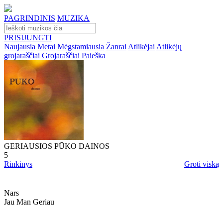
PAGRINDINIS
MUZIKA
PRISIJUNGTI
Naujausia
Metai
Mėgstamiausia
Žanrai
Atlikėjai
Atlikėjų
grojaraščiai
Grojaraščiai
Paieška
GERIAUSIOS PŪKO DAINOS
5
Rinkinys
Groti viską
Nars
Jau Man Geriau