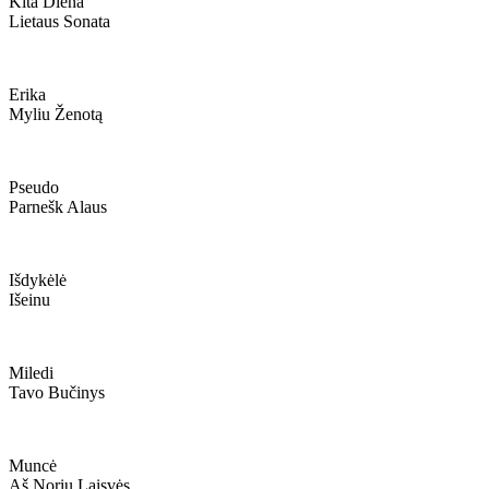
Kita Diena
Lietaus Sonata
Erika
Myliu Ženotą
Pseudo
Parnešk Alaus
Išdykėlė
Išeinu
Miledi
Tavo Bučinys
Muncė
Aš Noriu Laisvės