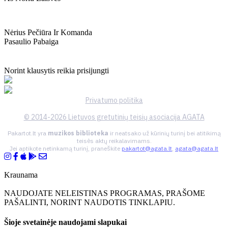
Nėrius Pečiūra Ir Komanda
Pasaulio Pabaiga
Norint klausytis reikia prisijungti
Privatumo politika
© 2014-2026 Lietuvos gretutinių teisių asociacija AGATA
Pakartot.lt yra
muzikos biblioteka
ir neatsako už kūrinių turinį bei atitikimą
teisės aktų reikalavimams.
Jei aptikote netinkamą turinį, praneškite
pakartot@agata.lt
,
agata@agata.lt
Kraunama
NAUDOJATE NELEISTINAS PROGRAMAS, PRAŠOME
PAŠALINTI, NORINT NAUDOTIS TINKLAPIU.
Šioje svetainėje naudojami slapukai