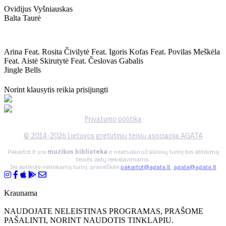
Ovidijus Vyšniauskas
Balta Taurė
Arina Feat. Rosita Čivilytė Feat. Igoris Kofas Feat. Povilas Meškėla
Feat. Aistė Skirutytė Feat. Česlovas Gabalis
Jingle Bells
Norint klausytis reikia prisijungti
Privatumo politika
© 2014-2026 Lietuvos gretutinių teisių asociacija AGATA
Pakartot.lt yra
muzikos biblioteka
ir neatsako už kūrinių turinį bei atitikimą
teisės aktų reikalavimams.
Jei aptikote netinkamą turinį, praneškite
pakartot@agata.lt
,
agata@agata.lt
Kraunama
NAUDOJATE NELEISTINAS PROGRAMAS, PRAŠOME
PAŠALINTI, NORINT NAUDOTIS TINKLAPIU.