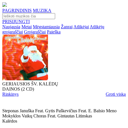
PAGRINDINIS
MUZIKA
PRISIJUNGTI
Naujausia
Metai
Mėgstamiausia
Žanrai
Atlikėjai
Atlikėjų
grojaraščiai
Grojaraščiai
Paieška
GERIAUSIOS ŠV. KALĖDŲ
DAINOS (2 CD)
Rinkinys
Groti viską
Steponas Januška Feat. Gytis Paškevičius Feat. E. Balsio Meno
Mokyklos Vaikų Choras Feat. Gintautas Litinskas
Kalėdos