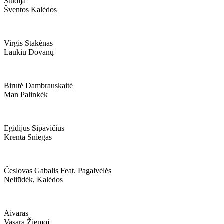
Studija
Šventos Kalėdos
Virgis Stakėnas
Laukiu Dovanų
Birutė Dambrauskaitė
Man Palinkėk
Egidijus Sipavičius
Krenta Sniegas
Česlovas Gabalis Feat. Pagalvėlės
Neliūdėk, Kalėdos
Aivaras
Vasara Žiemoj