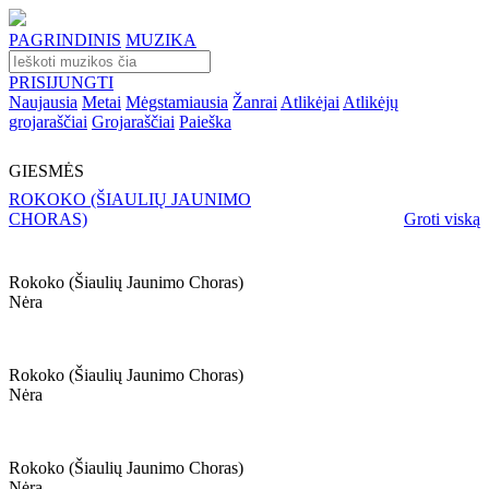
PAGRINDINIS
MUZIKA
PRISIJUNGTI
Naujausia
Metai
Mėgstamiausia
Žanrai
Atlikėjai
Atlikėjų
grojaraščiai
Grojaraščiai
Paieška
GIESMĖS
ROKOKO (ŠIAULIŲ JAUNIMO
CHORAS)
Groti viską
Rokoko (šiaulių Jaunimo Choras)
Nėra
Rokoko (šiaulių Jaunimo Choras)
Nėra
Rokoko (šiaulių Jaunimo Choras)
Nėra