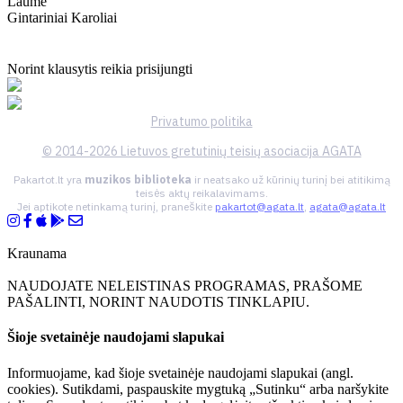
Laumė
Gintariniai Karoliai
Norint klausytis reikia prisijungti
Privatumo politika
© 2014-2026 Lietuvos gretutinių teisių asociacija AGATA
Pakartot.lt yra
muzikos biblioteka
ir neatsako už kūrinių turinį bei atitikimą
teisės aktų reikalavimams.
Jei aptikote netinkamą turinį, praneškite
pakartot@agata.lt
,
agata@agata.lt
Kraunama
NAUDOJATE NELEISTINAS PROGRAMAS, PRAŠOME
PAŠALINTI, NORINT NAUDOTIS TINKLAPIU.
Šioje svetainėje naudojami slapukai
Informuojame, kad šioje svetainėje naudojami slapukai (angl.
cookies). Sutikdami, paspauskite mygtuką „Sutinku“ arba naršykite