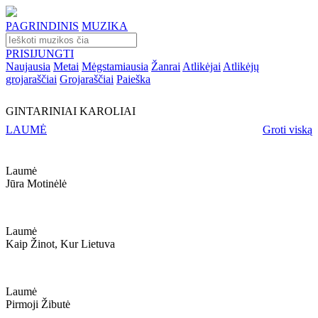
PAGRINDINIS
MUZIKA
PRISIJUNGTI
Naujausia
Metai
Mėgstamiausia
Žanrai
Atlikėjai
Atlikėjų
grojaraščiai
Grojaraščiai
Paieška
GINTARINIAI KAROLIAI
LAUMĖ
Groti viską
Laumė
Jūra Motinėlė
Laumė
Kaip Žinot, Kur Lietuva
Laumė
Pirmoji Žibutė