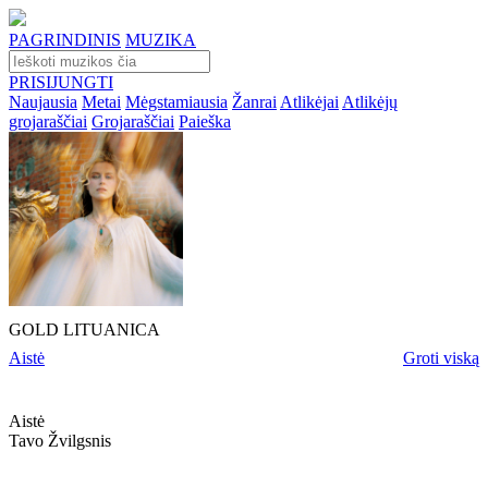
PAGRINDINIS
MUZIKA
PRISIJUNGTI
Naujausia
Metai
Mėgstamiausia
Žanrai
Atlikėjai
Atlikėjų
grojaraščiai
Grojaraščiai
Paieška
GOLD LITUANICA
Aistė
Groti viską
Aistė
Tavo Žvilgsnis