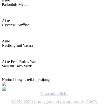
Aistė
Paskutinis Myliu
Aistè
Gyvensiu Amžinai
Aistė
Nesibaigianti Vasara
Aistė Feat. Rokas Yan
Šauksiu Tavo Vardą
Norint klausytis reikia prisijungti
Privatumo politika
© 2014-2026 Lietuvos gretutinių teisių asociacija AGATA