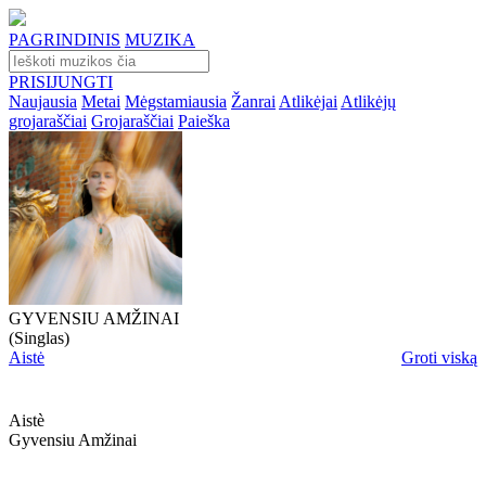
PAGRINDINIS
MUZIKA
PRISIJUNGTI
Naujausia
Metai
Mėgstamiausia
Žanrai
Atlikėjai
Atlikėjų
grojaraščiai
Grojaraščiai
Paieška
GYVENSIU AMŽINAI
(Singlas)
Aistė
Groti viską
Aistè
Gyvensiu Amžinai