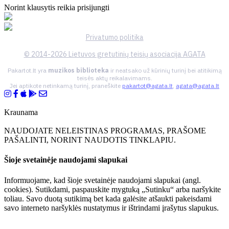
Norint klausytis reikia prisijungti
Privatumo politika
© 2014-2026 Lietuvos gretutinių teisių asociacija AGATA
Pakartot.lt yra
muzikos biblioteka
ir neatsako už kūrinių turinį bei atitikimą
teisės aktų reikalavimams.
Jei aptikote netinkamą turinį, praneškite
pakartot@agata.lt
,
agata@agata.lt
Kraunama
NAUDOJATE NELEISTINAS PROGRAMAS, PRAŠOME
PAŠALINTI, NORINT NAUDOTIS TINKLAPIU.
Šioje svetainėje naudojami slapukai
Informuojame, kad šioje svetainėje naudojami slapukai (angl.
cookies). Sutikdami, paspauskite mygtuką „Sutinku“ arba naršykite
toliau. Savo duotą sutikimą bet kada galėsite atšaukti pakeisdami
savo interneto naršyklės nustatymus ir ištrindami įrašytus slapukus.