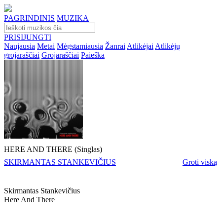
PAGRINDINIS
MUZIKA
PRISIJUNGTI
Naujausia
Metai
Mėgstamiausia
Žanrai
Atlikėjai
Atlikėjų
grojaraščiai
Grojaraščiai
Paieška
HERE AND THERE (Singlas)
SKIRMANTAS STANKEVIČIUS
Groti viską
Skirmantas Stankevičius
Here And There