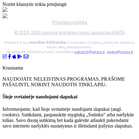
Norint klausytis reikia prisijungti
Privatumo politika
© 2014-2026 Lietuvos gretutinių teisių asociacija AGATA
Pakartot.lt yra
muzikos biblioteka
ir neatsako už kūrinių turinį bei atitikimą
teisės aktų reikalavimams.
Jei aptikote netinkamą turinį, praneškite
pakartot@agata.lt
,
agata@agata.lt
Kraunama
NAUDOJATE NELEISTINAS PROGRAMAS, PRAŠOME
PAŠALINTI, NORINT NAUDOTIS TINKLAPIU.
Šioje svetainėje naudojami slapukai
Informuojame, kad šioje svetainėje naudojami slapukai (angl.
cookies). Sutikdami, paspauskite mygtuką „Sutinku“ arba naršykite
toliau. Savo duotą sutikimą bet kada galėsite atšaukti pakeisdami
savo interneto naršyklės nustatymus ir ištrindami įrašytus slapukus.