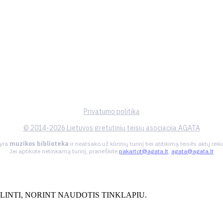
Privatumo politika
© 2014-2026 Lietuvos gretutinių teisių asociacija AGATA
 yra
muzikos biblioteka
ir neatsako už kūrinių turinį bei atitikimą teisės aktų re
Jei aptikote netinkamą turinį, praneškite
pakartot@agata.lt
,
agata@agata.lt
INTI, NORINT NAUDOTIS TINKLAPIU.