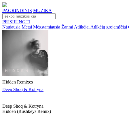
PAGRINDINIS
MUZIKA
PRISIJUNGTI
Naujausia
Metai
Mėgstamiausia
Žanrai
Atlikėjai
Atlikėjų grojaraščiai
Hidden Remixes
Deep Shoq & Kotryna
Deep Shoq & Kotryna
Hidden (rushkeys Remix)