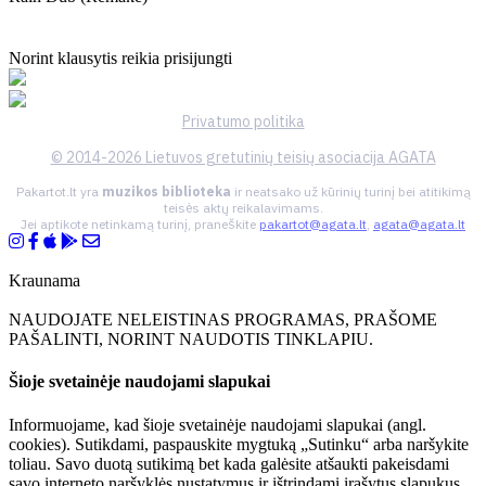
Norint klausytis reikia prisijungti
Privatumo politika
© 2014-2026 Lietuvos gretutinių teisių asociacija AGATA
Pakartot.lt yra
muzikos biblioteka
ir neatsako už kūrinių turinį bei atitikimą
teisės aktų reikalavimams.
Jei aptikote netinkamą turinį, praneškite
pakartot@agata.lt
,
agata@agata.lt
Kraunama
NAUDOJATE NELEISTINAS PROGRAMAS, PRAŠOME
PAŠALINTI, NORINT NAUDOTIS TINKLAPIU.
Šioje svetainėje naudojami slapukai
Informuojame, kad šioje svetainėje naudojami slapukai (angl.
cookies). Sutikdami, paspauskite mygtuką „Sutinku“ arba naršykite
toliau. Savo duotą sutikimą bet kada galėsite atšaukti pakeisdami
savo interneto naršyklės nustatymus ir ištrindami įrašytus slapukus.