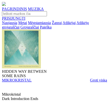
PAGRINDINIS
MUZIKA
PRISIJUNGTI
Naujausia
Metai
Mėgstamiausia
Žanrai
Atlikėjai
Atlikėjų
grojaraščiai
Grojaraščiai
Paieška
HIDDEN WAY BETWEEN
SOME RAINS
MIKROKRISTAL
Groti viską
Mikrokristal
Dark Introduction Ends