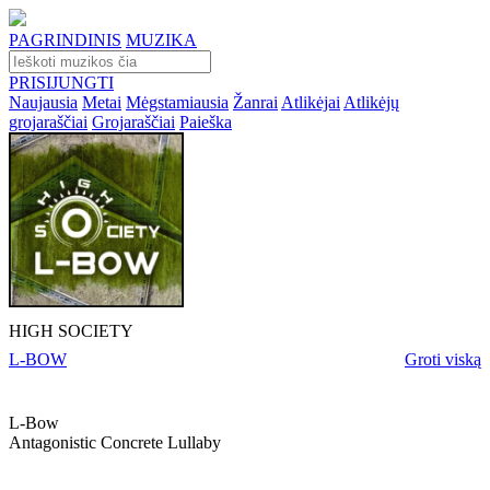
PAGRINDINIS
MUZIKA
PRISIJUNGTI
Naujausia
Metai
Mėgstamiausia
Žanrai
Atlikėjai
Atlikėjų
grojaraščiai
Grojaraščiai
Paieška
HIGH SOCIETY
L-BOW
Groti viską
L-Bow
Antagonistic Concrete Lullaby