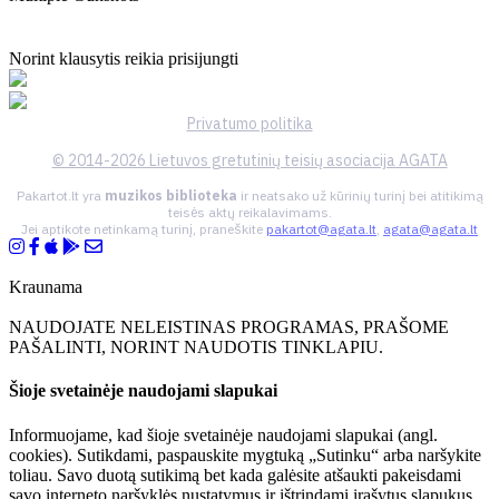
Norint klausytis reikia prisijungti
Privatumo politika
© 2014-2026 Lietuvos gretutinių teisių asociacija AGATA
Pakartot.lt yra
muzikos biblioteka
ir neatsako už kūrinių turinį bei atitikimą
teisės aktų reikalavimams.
Jei aptikote netinkamą turinį, praneškite
pakartot@agata.lt
,
agata@agata.lt
Kraunama
NAUDOJATE NELEISTINAS PROGRAMAS, PRAŠOME
PAŠALINTI, NORINT NAUDOTIS TINKLAPIU.
Šioje svetainėje naudojami slapukai
Informuojame, kad šioje svetainėje naudojami slapukai (angl.
cookies). Sutikdami, paspauskite mygtuką „Sutinku“ arba naršykite
toliau. Savo duotą sutikimą bet kada galėsite atšaukti pakeisdami
savo interneto naršyklės nustatymus ir ištrindami įrašytus slapukus.