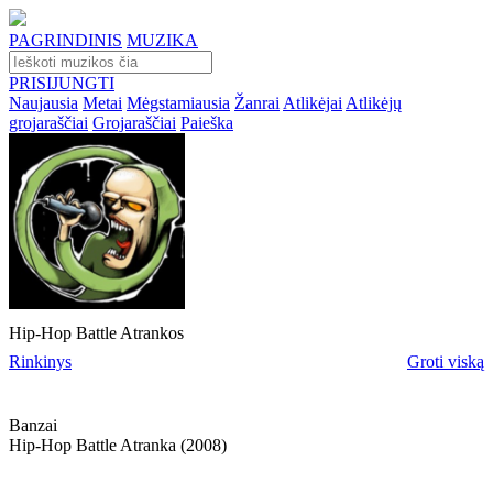
PAGRINDINIS
MUZIKA
PRISIJUNGTI
Naujausia
Metai
Mėgstamiausia
Žanrai
Atlikėjai
Atlikėjų
grojaraščiai
Grojaraščiai
Paieška
Hip-Hop Battle Atrankos
Rinkinys
Groti viską
Banzai
Hip-Hop Battle Atranka (2008)