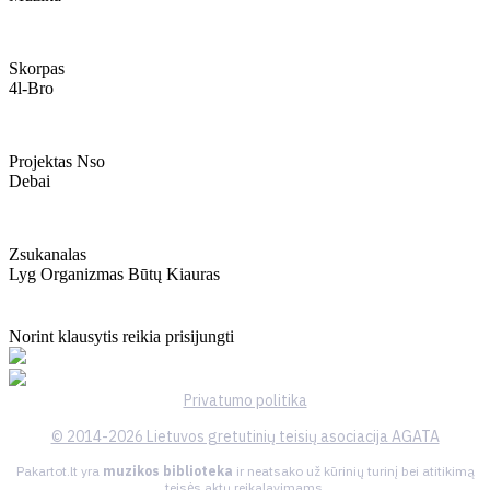
Skorpas
4l-Bro
Projektas Nso
Debai
Zsukanalas
Lyg Organizmas Būtų Kiauras
Norint klausytis reikia prisijungti
Privatumo politika
© 2014-2026 Lietuvos gretutinių teisių asociacija AGATA
Pakartot.lt yra
muzikos biblioteka
ir neatsako už kūrinių turinį bei atitikimą
teisės aktų reikalavimams.