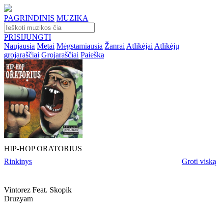
PAGRINDINIS
MUZIKA
PRISIJUNGTI
Naujausia
Metai
Mėgstamiausia
Žanrai
Atlikėjai
Atlikėjų
grojaraščiai
Grojaraščiai
Paieška
HIP-HOP ORATORIUS
Rinkinys
Groti viską
Vintorez Feat. Skopik
Druzyam