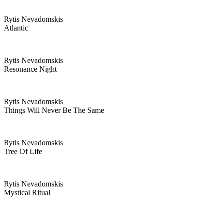
Rytis Nevadomskis
Atlantic
Rytis Nevadomskis
Resonance Night
Rytis Nevadomskis
Things Will Never Be The Same
Rytis Nevadomskis
Tree Of Life
Rytis Nevadomskis
Mystical Ritual