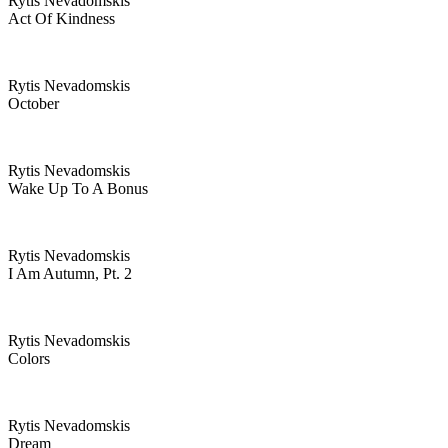
Rytis Nevadomskis
Act Of Kindness
Rytis Nevadomskis
October
Rytis Nevadomskis
Wake Up To A Bonus
Rytis Nevadomskis
I Am Autumn, Pt. 2
Rytis Nevadomskis
Colors
Rytis Nevadomskis
Dream