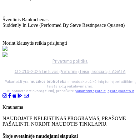
Šventinis Bankuchenas
Suddenly In Love (performed By Steve Restinpeace Quartett)
Norint klausytis reikia prisijungti
Privatumo politika
© 2014-2026 Lietuvos gretutinių teisių asociacija AGATA
Pakartot.lt yra
muzikos biblioteka
ir neatsako už kūrinių turinį bei atitikimą
teisės aktų reikalavimams.
Jei aptikote netinkamą turinį, praneškite
pakartot@agata.lt
,
agata@agata.lt
Kraunama
NAUDOJATE NELEISTINAS PROGRAMAS, PRAŠOME
PAŠALINTI, NORINT NAUDOTIS TINKLAPIU.
Šioje svetainėje naudojami slapukai