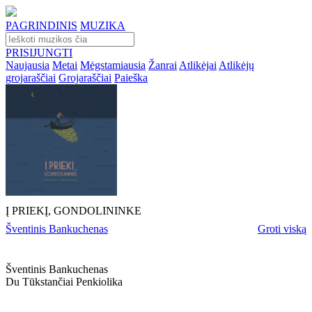
PAGRINDINIS
MUZIKA
PRISIJUNGTI
Naujausia
Metai
Mėgstamiausia
Žanrai
Atlikėjai
Atlikėjų
grojaraščiai
Grojaraščiai
Paieška
Į PRIEKĮ, GONDOLININKE
Šventinis Bankuchenas
Groti viską
Šventinis Bankuchenas
Du Tūkstančiai Penkiolika