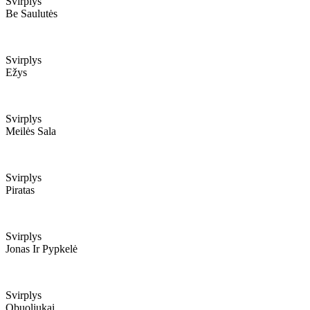
Svirplys
Be Saulutės
Svirplys
Ežys
Svirplys
Meilės Sala
Svirplys
Piratas
Svirplys
Jonas Ir Pypkelė
Svirplys
Obuoliukai