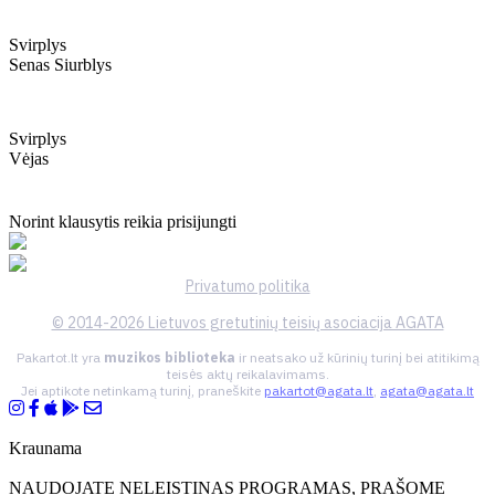
Svirplys
Senas Siurblys
Svirplys
Vėjas
Norint klausytis reikia prisijungti
Privatumo politika
© 2014-2026 Lietuvos gretutinių teisių asociacija AGATA
Pakartot.lt yra
muzikos biblioteka
ir neatsako už kūrinių turinį bei atitikimą
teisės aktų reikalavimams.
Jei aptikote netinkamą turinį, praneškite
pakartot@agata.lt
,
agata@agata.lt
Kraunama
NAUDOJATE NELEISTINAS PROGRAMAS, PRAŠOME