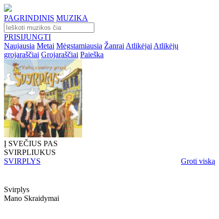
PAGRINDINIS
MUZIKA
PRISIJUNGTI
Naujausia
Metai
Mėgstamiausia
Žanrai
Atlikėjai
Atlikėjų
grojaraščiai
Grojaraščiai
Paieška
Į SVEČIUS PAS
SVIRPLIUKUS
SVIRPLYS
Groti viską
Svirplys
Mano Skraidymai